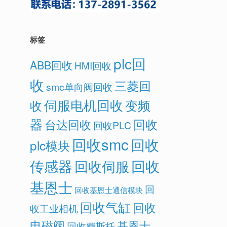
标签
plc回
ABB回收
HMI回收
收
三菱回
smc单向阀回收
伺服电机回收
变频
收
器
回收
台达回收
回收PLC
回收smc
回收
plc模块
传感器
回收
回收伺服
基恩士
回
回收基恩士通信模块
回收气缸
回收
收工业相机
电磁阀
基恩士
回收费斯托