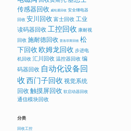
传感器回收
安全继电器
威纶通回收
安川回收
工业
富士回收
回收
工控回收
读码器回收
康耐视
松
施耐德回收
回收
普洛菲斯回收
欧姆龙回收
下回收
步进电
汇川回收
编
温控器回收
机回收
自动化设备回
码器回收
收
西门子回收
视觉系统
触摸屏回收
回收
软启动器回收
通信模块回收
分类
回收工控