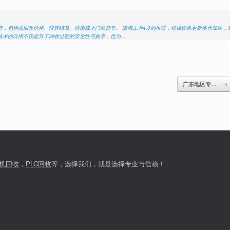
，包括高回收价格、快速结算、快递或上门取货等。 随着工业4.0的推进，机械设备更新换代加快，
技术的应用不仅提升了回收过程的安全性与效率，也为…
广东地区专…
→
机回收
，
PLC回收
等，选择我们，就是选择专业与信赖！