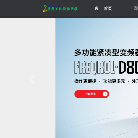
Skip
首页
回
to
content