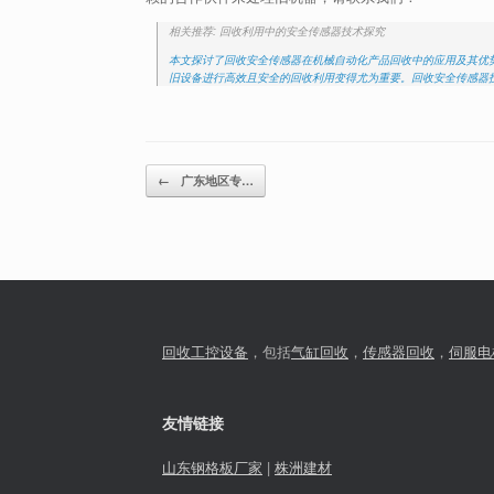
相关推荐: 回收利用中的安全传感器技术探究
本文探讨了回收安全传感器在机械自动化产品回收中的应用及其优势
旧设备进行高效且安全的回收利用变得尤为重要。回收安全传感器
Post navigation
←
广东地区专…
回收工控设备
，包括
气缸回收
，
传感器回收
，
伺服电
友情链接
山东钢格板厂家
|
株洲建材