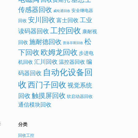
传感器回收
安全继电器
威纶通回收
安川回收
工业
富士回收
回收
工控回收
读码器回收
康耐视
松
施耐德回收
回收
普洛菲斯回收
欧姆龙回收
下回收
步进电
汇川回收
编
温控器回收
机回收
自动化设备回
码器回收
收
西门子回收
视觉系统
触摸屏回收
回收
软启动器回收
通信模块回收
还
分类
回收工控