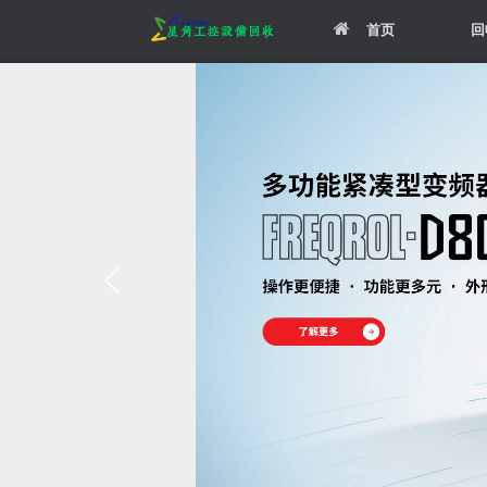
Skip
首页
回
to
content