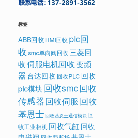
标签
plc回
ABB回收
HMI回收
收
三菱回
smc单向阀回收
伺服电机回收
变频
收
器
回收
台达回收
回收PLC
回收smc
回收
plc模块
传感器
回收
回收伺服
基恩士
回
回收基恩士通信模块
回收气缸
回收
收工业相机
电磁阀
基恩士
回收费斯托