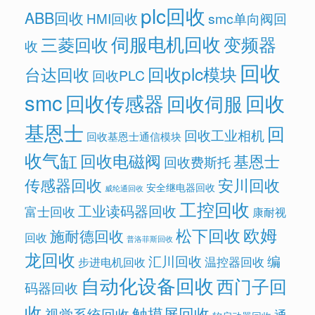
plc回收
ABB回收
HMI回收
smc单向阀回
伺服电机回收
变频器
三菱回收
收
回收
回收plc模块
台达回收
回收PLC
smc
回收传感器
回收
回收伺服
基恩士
回
回收工业相机
回收基恩士通信模块
收气缸
回收电磁阀
基恩士
回收费斯托
传感器回收
安川回收
安全继电器回收
威纶通回收
工控回收
工业读码器回收
富士回收
康耐视
欧姆
松下回收
施耐德回收
回收
普洛菲斯回收
龙回收
汇川回收
编
温控器回收
步进电机回收
自动化设备回收
西门子回
码器回收
收
触摸屏回收
视觉系统回收
通