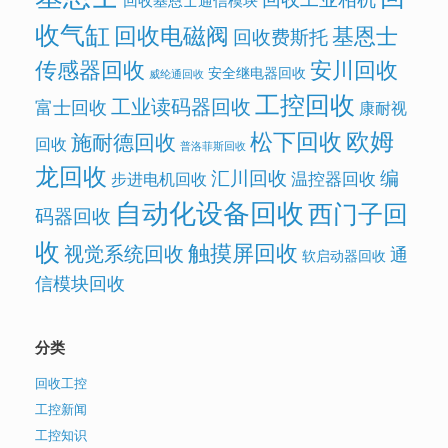
收气缸
回收电磁阀
基恩士
回收费斯托
传感器回收
安川回收
安全继电器回收
威纶通回收
工控回收
工业读码器回收
富士回收
康耐视
欧姆
松下回收
施耐德回收
回收
普洛菲斯回收
龙回收
汇川回收
编
温控器回收
步进电机回收
自动化设备回收
西门子回
码器回收
收
触摸屏回收
视觉系统回收
通
软启动器回收
信模块回收
分类
回收工控
工控新闻
工控知识