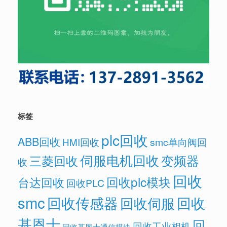
标签
plc回收
ABB回收
HMI回收
smc单向阀回
伺服电机回收
变频器
三菱回收
收
回收
回收plc模块
台达回收
回收PLC
smc
回收传感器
回收
回收伺服
基恩士
回
回收工业相机
回收基恩士通信模块