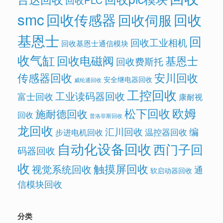
回收PLC
smc
回收传感器
回收
回收伺服
基恩士
回
回收工业相机
回收基恩士通信模块
收气缸
回收电磁阀
基恩士
回收费斯托
传感器回收
安川回收
安全继电器回收
威纶通回收
工控回收
工业读码器回收
富士回收
康耐视
欧姆
松下回收
施耐德回收
回收
普洛菲斯回收
龙回收
汇川回收
编
温控器回收
步进电机回收
自动化设备回收
西门子回
码器回收
收
触摸屏回收
视觉系统回收
通
软启动器回收
信模块回收
分类