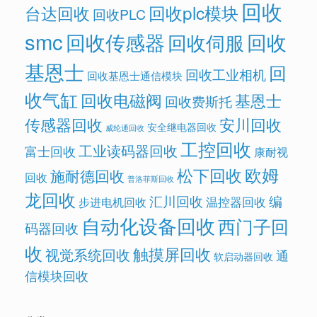
回收
回收plc模块
台达回收
回收PLC
smc
回收传感器
回收
回收伺服
基恩士
回
回收工业相机
回收基恩士通信模块
收气缸
回收电磁阀
基恩士
回收费斯托
传感器回收
安川回收
安全继电器回收
威纶通回收
工控回收
工业读码器回收
富士回收
康耐视
欧姆
松下回收
施耐德回收
回收
普洛菲斯回收
龙回收
汇川回收
编
温控器回收
步进电机回收
自动化设备回收
西门子回
码器回收
收
触摸屏回收
视觉系统回收
通
软启动器回收
信模块回收