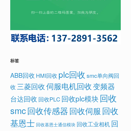
标签
plc回收
ABB回收
HMI回收
smc单向阀回
伺服电机回收
变频器
三菱回收
收
回收
回收plc模块
台达回收
回收PLC
smc
回收传感器
回收
回收伺服
基恩士
回
回收工业相机
回收基恩士通信模块