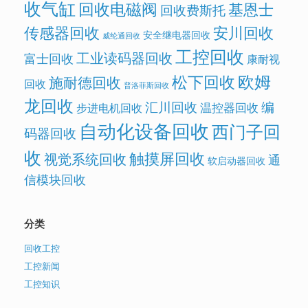
收气缸
回收电磁阀
基恩士
回收费斯托
传感器回收
安川回收
安全继电器回收
威纶通回收
工控回收
工业读码器回收
富士回收
康耐视
欧姆
松下回收
施耐德回收
回收
普洛菲斯回收
龙回收
汇川回收
编
温控器回收
步进电机回收
自动化设备回收
西门子回
码器回收
收
触摸屏回收
视觉系统回收
通
软启动器回收
信模块回收
分类
回收工控
工控新闻
工控知识