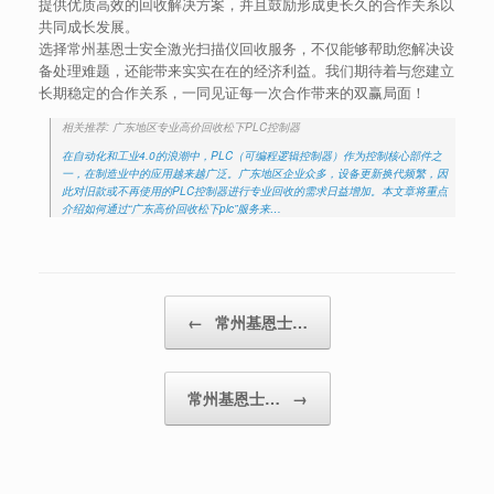
提供优质高效的回收解决方案，并且鼓励形成更长久的合作关系以
共同成长发展。
选择常州基恩士安全激光扫描仪回收服务，不仅能够帮助您解决设
备处理难题，还能带来实实在在的经济利益。我们期待着与您建立
长期稳定的合作关系，一同见证每一次合作带来的双赢局面！
相关推荐: 广东地区专业高价回收松下PLC控制器
在自动化和工业4.0的浪潮中，PLC（可编程逻辑控制器）作为控制核心部件之
一，在制造业中的应用越来越广泛。广东地区企业众多，设备更新换代频繁，因
此对旧款或不再使用的PLC控制器进行专业回收的需求日益增加。本文章将重点
介绍如何通过“广东高价回收松下plc”服务来…
Post navigation
←
常州基恩士…
常州基恩士…
→