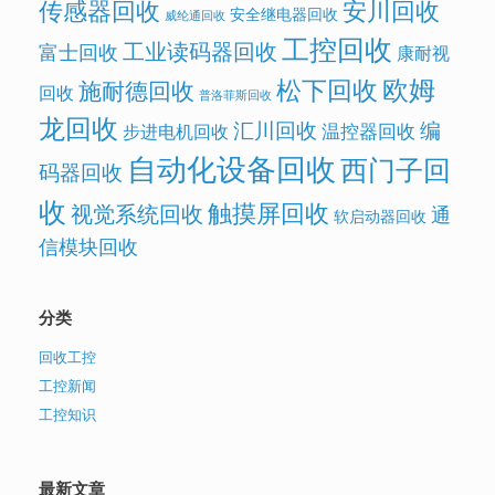
传感器回收
安川回收
安全继电器回收
威纶通回收
工控回收
工业读码器回收
富士回收
康耐视
欧姆
松下回收
施耐德回收
回收
普洛菲斯回收
龙回收
汇川回收
编
温控器回收
步进电机回收
自动化设备回收
西门子回
码器回收
收
触摸屏回收
视觉系统回收
通
软启动器回收
信模块回收
分类
回收工控
工控新闻
工控知识
最新文章