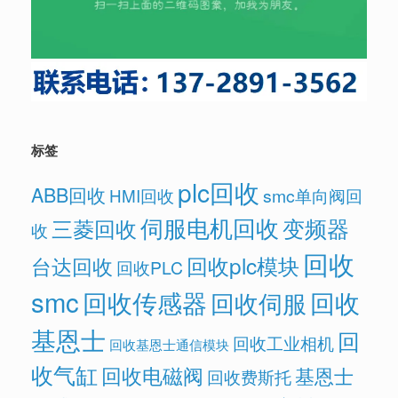
标签
plc回收
ABB回收
HMI回收
smc单向阀回
伺服电机回收
变频器
三菱回收
收
回收
回收plc模块
台达回收
回收PLC
smc
回收传感器
回收
回收伺服
基恩士
回
回收工业相机
回收基恩士通信模块
收气缸
回收电磁阀
基恩士
回收费斯托