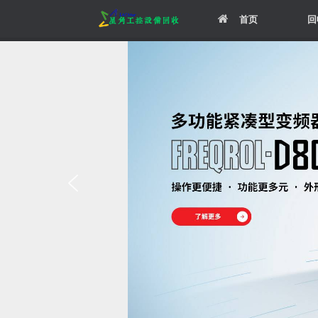
Skip
首页
回
to
content