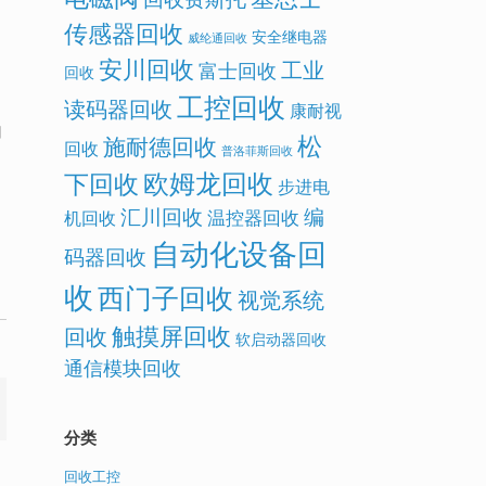
传感器回收
安全继电器
威纶通回收
安川回收
工业
富士回收
回收
工控回收
读码器回收
康耐视
目
松
施耐德回收
回收
普洛菲斯回收
欧姆龙回收
下回收
步进电
汇川回收
编
温控器回收
机回收
自动化设备回
码器回收
收
西门子回收
视觉系统
触摸屏回收
回收
软启动器回收
通信模块回收
分类
回收工控