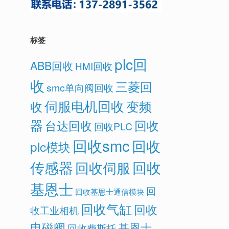
标签
plc回
ABB回收
HMI回收
收
三菱回
smc单向阀回收
伺服电机回收
变频
收
器
回收
台达回收
回收PLC
回收smc
回收
plc模块
传感器
回收
回收伺服
基恩士
回
回收基恩士通信模块
回收气缸
回收
收工业相机
电磁阀
基恩士
回收费斯托