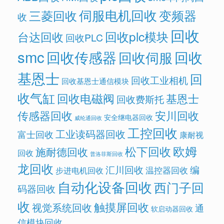
伺服电机回收
变频器
三菱回收
收
回收
回收plc模块
台达回收
回收PLC
smc
回收传感器
回收
回收伺服
基恩士
回
回收工业相机
回收基恩士通信模块
收气缸
回收电磁阀
基恩士
回收费斯托
传感器回收
安川回收
安全继电器回收
威纶通回收
工控回收
工业读码器回收
富士回收
康耐视
欧姆
松下回收
施耐德回收
回收
普洛菲斯回收
龙回收
汇川回收
编
温控器回收
步进电机回收
自动化设备回收
西门子回
码器回收
收
触摸屏回收
视觉系统回收
通
软启动器回收
信模块回收