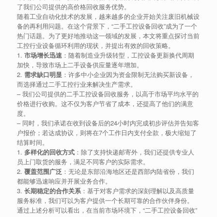
了我们公司提供的高价格回收服务优势。
随着工业自动化技术的发展，越来越多的企业开始关注废旧机械设
备的再利用问题。在这个背景下，“二手工控设备回收”成为了一个
热门话题。为了更好地推动这一领域的发展，本文将重点探讨当前
工控行业设备循环利用的现状，并提出有效的回收策略。
1.
市场增长迅速
：随着制造业升级转型，工控设备更新换代周期
加快，导致市场上二手设备供应量逐年增加。
2.
需求缺口明显
：许多中小企业因为资金限制无法购买新设备，
而选择通过二手工控行业来解决生产需求。
– 我们公司提供的二手工控设备回收服务，以高于市场平均水平的
价格进行收购。这不仅为客户节省了成本，还提高了他们的满意
度。
– 同时，我们承诺在收到设备后的24小时内完成初步评估并告知客
户报价；若达成协议，则将在7个工作日内支付全款，极大缩短了
结算时间。
1.
多样化的回收方式
：除了支持快递邮寄外，我们还提供专业人
员上门取货的服务，满足不同客户的实际需求。
2.
覆盖范围广泛
：无论是东部沿海地区还是西部内陆省份，我们
都能够迅速响应并开展业务合作。
3.
长期稳定的合作关系
：基于对客户需求的深刻理解以及高质量
服务标准，我们可以为客户提供一个长期可靠的合作伙伴身份。
通过上述分析可以看出，在当前市场环境下，“二手工控设备回收”