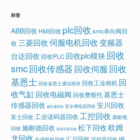
标签
plc回收
ABB回收
HMI回收
smc单向阀回
伺服电机回收
变频器
三菱回收
收
回收
回收plc模块
台达回收
回收PLC
smc
回收传感器
回收
回收伺服
基恩士
回
回收工业相机
回收基恩士通信模块
收气缸
回收电磁阀
基恩士
回收费斯托
传感器回收
安川回收
安全继电器回收
威纶通回收
工控回收
工业读码器回收
富士回收
康耐视
欧姆
松下回收
施耐德回收
回收
普洛菲斯回收
龙回收
汇川回收
编
温控器回收
步进电机回收