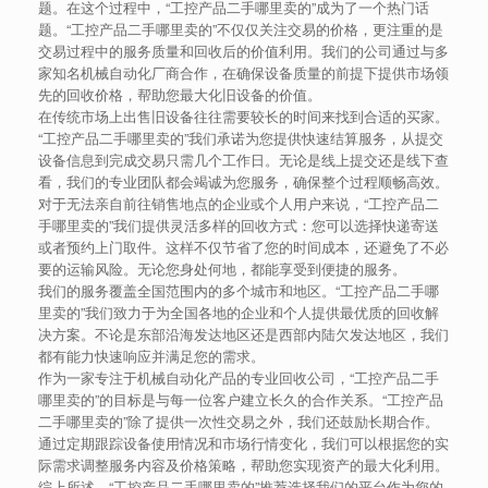
题。在这个过程中，“工控产品二手哪里卖的”成为了一个热门话
题。“工控产品二手哪里卖的”不仅仅关注交易的价格，更注重的是
交易过程中的服务质量和回收后的价值利用。我们的公司通过与多
家知名机械自动化厂商合作，在确保设备质量的前提下提供市场领
先的回收价格，帮助您最大化旧设备的价值。
在传统市场上出售旧设备往往需要较长的时间来找到合适的买家。
“工控产品二手哪里卖的”我们承诺为您提供快速结算服务，从提交
设备信息到完成交易只需几个工作日。无论是线上提交还是线下查
看，我们的专业团队都会竭诚为您服务，确保整个过程顺畅高效。
对于无法亲自前往销售地点的企业或个人用户来说，“工控产品二
手哪里卖的”我们提供灵活多样的回收方式：您可以选择快递寄送
或者预约上门取件。这样不仅节省了您的时间成本，还避免了不必
要的运输风险。无论您身处何地，都能享受到便捷的服务。
我们的服务覆盖全国范围内的多个城市和地区。“工控产品二手哪
里卖的”我们致力于为全国各地的企业和个人提供最优质的回收解
决方案。不论是东部沿海发达地区还是西部内陆欠发达地区，我们
都有能力快速响应并满足您的需求。
作为一家专注于机械自动化产品的专业回收公司，“工控产品二手
哪里卖的”的目标是与每一位客户建立长久的合作关系。“工控产品
二手哪里卖的”除了提供一次性交易之外，我们还鼓励长期合作。
通过定期跟踪设备使用情况和市场行情变化，我们可以根据您的实
际需求调整服务内容及价格策略，帮助您实现资产的最大化利用。
综上所述，“工控产品二手哪里卖的”推荐选择我们的平台作为您的