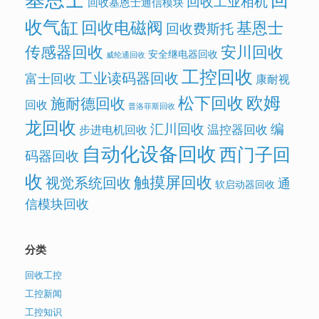
回收工业相机
回收基恩士通信模块
收气缸
回收电磁阀
基恩士
回收费斯托
传感器回收
安川回收
安全继电器回收
威纶通回收
工控回收
工业读码器回收
富士回收
康耐视
欧姆
松下回收
施耐德回收
回收
普洛菲斯回收
龙回收
汇川回收
编
温控器回收
步进电机回收
自动化设备回收
西门子回
码器回收
收
触摸屏回收
视觉系统回收
通
软启动器回收
信模块回收
分类
回收工控
工控新闻
工控知识