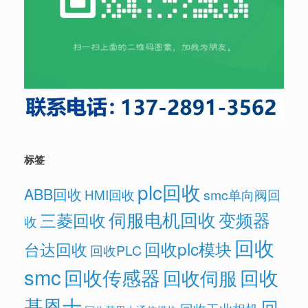
标签
plc回收
ABB回收
HMI回收
smc单向阀回
伺服电机回收
变频器
三菱回收
收
回收
回收plc模块
台达回收
回收PLC
smc
回收传感器
回收
回收伺服
基恩士
回