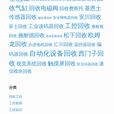
收气缸
回收电磁阀
基恩士
回收费斯托
传感器回收
安川回收
安全继电器回收
威纶通回收
工控回收
工业读码器回收
富士回收
康耐视
欧姆
松下回收
施耐德回收
回收
普洛菲斯回收
龙回收
汇川回收
编
温控器回收
步进电机回收
自动化设备回收
西门子回
码器回收
收
触摸屏回收
视觉系统回收
通
软启动器回收
信模块回收
分类
回收工控
工控新闻
工控知识