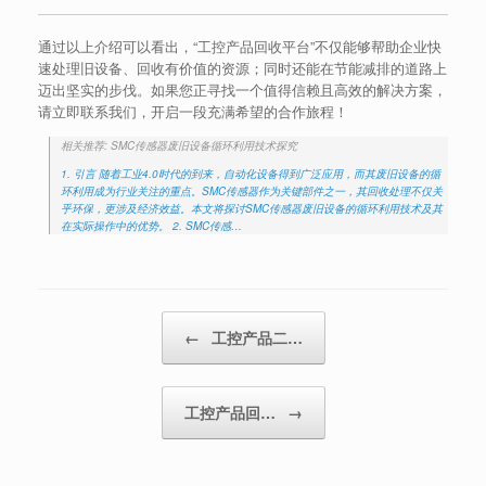
通过以上介绍可以看出，“工控产品回收平台”不仅能够帮助企业快
速处理旧设备、回收有价值的资源；同时还能在节能减排的道路上
迈出坚实的步伐。如果您正寻找一个值得信赖且高效的解决方案，
请立即联系我们，开启一段充满希望的合作旅程！
相关推荐: SMC传感器废旧设备循环利用技术探究
1. 引言 随着工业4.0时代的到来，自动化设备得到广泛应用，而其废旧设备的循
环利用成为行业关注的重点。SMC传感器作为关键部件之一，其回收处理不仅关
乎环保，更涉及经济效益。本文将探讨SMC传感器废旧设备的循环利用技术及其
在实际操作中的优势。 2. SMC传感…
Post navigation
←
工控产品二…
工控产品回…
→