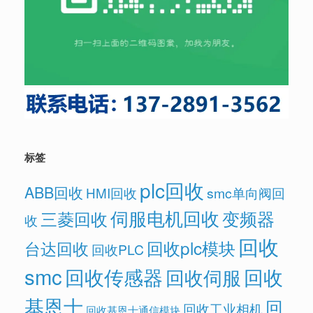
标签
plc回收
ABB回收
HMI回收
smc单向阀回
伺服电机回收
变频器
三菱回收
收
回收
回收plc模块
台达回收
回收PLC
smc
回收传感器
回收
回收伺服
基恩士
回
回收工业相机
回收基恩士通信模块