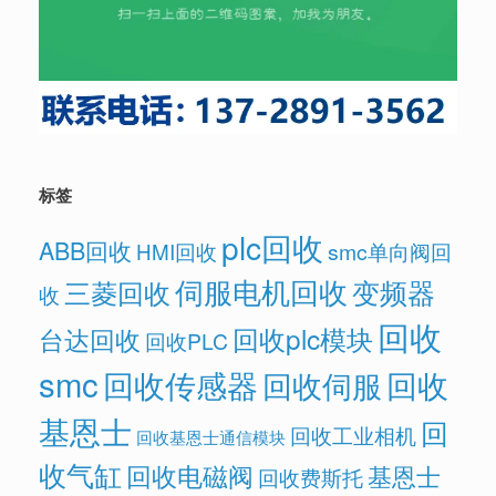
标签
plc回收
ABB回收
HMI回收
smc单向阀回
伺服电机回收
变频器
三菱回收
收
回收
回收plc模块
台达回收
回收PLC
smc
回收传感器
回收
回收伺服
基恩士
回
回收工业相机
回收基恩士通信模块
收气缸
回收电磁阀
基恩士
回收费斯托