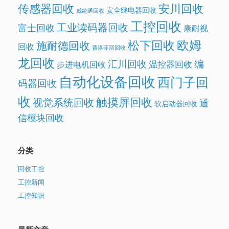
传感器回收
安川回收
安全继电器回收
威纶通回收
工控回收
工业读码器回收
富士回收
康耐视
欧姆
松下回收
施耐德回收
回收
普洛菲斯回收
龙回收
汇川回收
编
温控器回收
步进电机回收
自动化设备回收
西门子回
码器回收
收
触摸屏回收
视觉系统回收
通
软启动器回收
信模块回收
分类
回收工控
工控新闻
工控知识