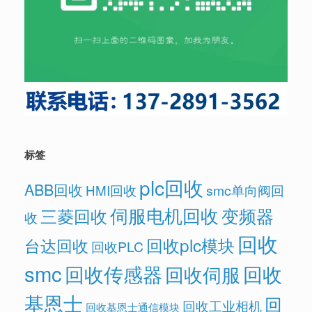
标签
plc回收
ABB回收
HMI回收
smc单向阀回
伺服电机回收
变频器
三菱回收
收
回收
回收plc模块
台达回收
回收PLC
smc
回收传感器
回收
回收伺服
基恩士
回
回收工业相机
回收基恩士通信模块