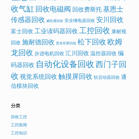
收气缸
回收电磁阀
基恩士
回收费斯托
传感器回收
安川回收
安全继电器回收
威纶通回收
工控回收
工业读码器回收
富士回收
康耐视
欧姆
松下回收
施耐德回收
回收
普洛菲斯回收
龙回收
汇川回收
编
温控器回收
步进电机回收
自动化设备回收
西门子回
码器回收
收
触摸屏回收
视觉系统回收
通
软启动器回收
信模块回收
分类
回收工控
工控新闻
工控知识