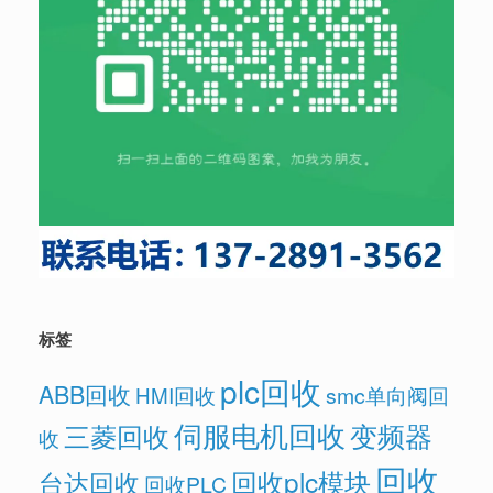
标签
plc回收
ABB回收
HMI回收
smc单向阀回
伺服电机回收
变频器
三菱回收
收
回收
回收plc模块
台达回收
回收PLC