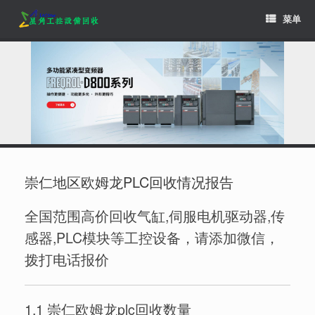
Skip
菜单
to
content
崇仁地区欧姆龙PLC回收情况报告
全国范围高价回收气缸,伺服电机驱动器,传
感器,PLC模块等工控设备，请添加微信，
拨打电话报价
1.1 崇仁欧姆龙plc回收数量