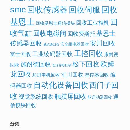
smc
回收传感器
回收
回收伺服
基恩士
回
回收工业相机
回收基恩士通信模块
收气缸
回收电磁阀
基恩士
回收费斯托
传感器回收
安川回收
安全继电器回收
威纶通回收
工控回收
工业读码器回收
富士回收
康耐视
欧姆
松下回收
施耐德回收
回收
普洛菲斯回收
龙回收
汇川回收
编
温控器回收
步进电机回收
自动化设备回收
西门子回
码器回收
收
触摸屏回收
视觉系统回收
通
软启动器回收
信模块回收
分类