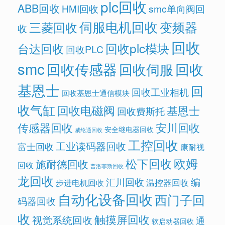
plc回收
ABB回收
HMI回收
smc单向阀回
伺服电机回收
变频器
三菱回收
收
回收
回收plc模块
台达回收
回收PLC
smc
回收传感器
回收
回收伺服
基恩士
回
回收工业相机
回收基恩士通信模块
收气缸
回收电磁阀
基恩士
回收费斯托
传感器回收
安川回收
安全继电器回收
威纶通回收
工控回收
工业读码器回收
富士回收
康耐视
欧姆
松下回收
施耐德回收
回收
普洛菲斯回收
龙回收
汇川回收
编
温控器回收
步进电机回收
自动化设备回收
西门子回
码器回收
收
触摸屏回收
视觉系统回收
通
软启动器回收