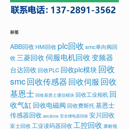
标签
plc回收
ABB回收
HMI回收
smc单向阀回
伺服电机回收
变频器
三菱回收
收
回收
回收plc模块
台达回收
回收PLC
smc
回收传感器
回收
回收伺服
基恩士
回
回收工业相机
回收基恩士通信模块
收气缸
回收电磁阀
基恩士
回收费斯托
传感器回收
安川回收
安全继电器回收
威纶通回收
工控回收
工业读码器回收
富士回收
康耐视