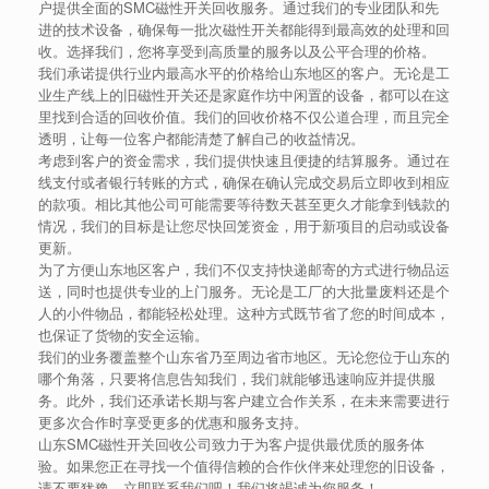
户提供全面的SMC磁性开关回收服务。通过我们的专业团队和先
进的技术设备，确保每一批次磁性开关都能得到最高效的处理和回
收。选择我们，您将享受到高质量的服务以及公平合理的价格。
我们承诺提供行业内最高水平的价格给山东地区的客户。无论是工
业生产线上的旧磁性开关还是家庭作坊中闲置的设备，都可以在这
里找到合适的回收价值。我们的回收价格不仅公道合理，而且完全
透明，让每一位客户都能清楚了解自己的收益情况。
考虑到客户的资金需求，我们提供快速且便捷的结算服务。通过在
线支付或者银行转账的方式，确保在确认完成交易后立即收到相应
的款项。相比其他公司可能需要等待数天甚至更久才能拿到钱款的
情况，我们的目标是让您尽快回笼资金，用于新项目的启动或设备
更新。
为了方便山东地区客户，我们不仅支持快递邮寄的方式进行物品运
送，同时也提供专业的上门服务。无论是工厂的大批量废料还是个
人的小件物品，都能轻松处理。这种方式既节省了您的时间成本，
也保证了货物的安全运输。
我们的业务覆盖整个山东省乃至周边省市地区。无论您位于山东的
哪个角落，只要将信息告知我们，我们就能够迅速响应并提供服
务。此外，我们还承诺长期与客户建立合作关系，在未来需要进行
更多次合作时享受更多的优惠和服务支持。
山东SMC磁性开关回收公司致力于为客户提供最优质的服务体
验。如果您正在寻找一个值得信赖的合作伙伴来处理您的旧设备，
请不要犹豫，立即联系我们吧！我们将竭诚为您服务！