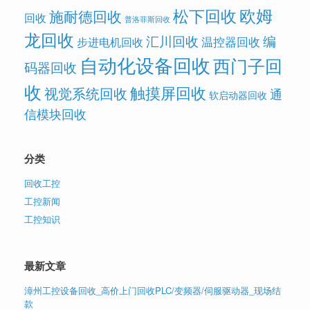
欧姆
松下回收
施耐德回收
回收
普洛菲斯回收
龙回收
汇川回收
编
温控器回收
步进电机回收
自动化设备回收
西门子回
码器回收
收
触摸屏回收
视觉系统回收
通
软启动器回收
信模块回收
分类
回收工控
工控新闻
工控知识
最新文章
漳州工控设备回收_高价上门回收PLC/变频器/伺服驱动器_现场结
款