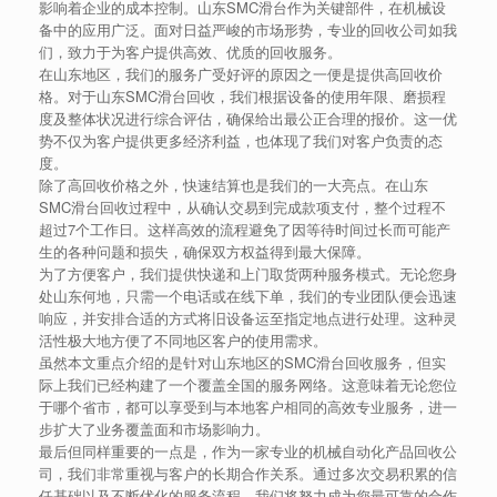
影响着企业的成本控制。山东SMC滑台作为关键部件，在机械设
备中的应用广泛。面对日益严峻的市场形势，专业的回收公司如我
们，致力于为客户提供高效、优质的回收服务。
在山东地区，我们的服务广受好评的原因之一便是提供高回收价
格。对于山东SMC滑台回收，我们根据设备的使用年限、磨损程
度及整体状况进行综合评估，确保给出最公正合理的报价。这一优
势不仅为客户提供更多经济利益，也体现了我们对客户负责的态
度。
除了高回收价格之外，快速结算也是我们的一大亮点。在山东
SMC滑台回收过程中，从确认交易到完成款项支付，整个过程不
超过7个工作日。这样高效的流程避免了因等待时间过长而可能产
生的各种问题和损失，确保双方权益得到最大保障。
为了方便客户，我们提供快递和上门取货两种服务模式。无论您身
处山东何地，只需一个电话或在线下单，我们的专业团队便会迅速
响应，并安排合适的方式将旧设备运至指定地点进行处理。这种灵
活性极大地方便了不同地区客户的使用需求。
虽然本文重点介绍的是针对山东地区的SMC滑台回收服务，但实
际上我们已经构建了一个覆盖全国的服务网络。这意味着无论您位
于哪个省市，都可以享受到与本地客户相同的高效专业服务，进一
步扩大了业务覆盖面和市场影响力。
最后但同样重要的一点是，作为一家专业的机械自动化产品回收公
司，我们非常重视与客户的长期合作关系。通过多次交易积累的信
任基础以及不断优化的服务流程，我们将努力成为您最可靠的合作