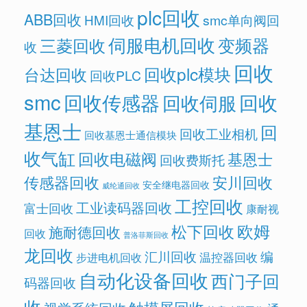
plc回收
ABB回收
HMI回收
smc单向阀回
伺服电机回收
变频器
三菱回收
收
回收
回收plc模块
台达回收
回收PLC
smc
回收传感器
回收
回收伺服
基恩士
回
回收工业相机
回收基恩士通信模块
收气缸
回收电磁阀
基恩士
回收费斯托
传感器回收
安川回收
安全继电器回收
威纶通回收
工控回收
工业读码器回收
富士回收
康耐视
欧姆
松下回收
施耐德回收
回收
普洛菲斯回收
龙回收
汇川回收
编
温控器回收
步进电机回收
自动化设备回收
西门子回
码器回收
收