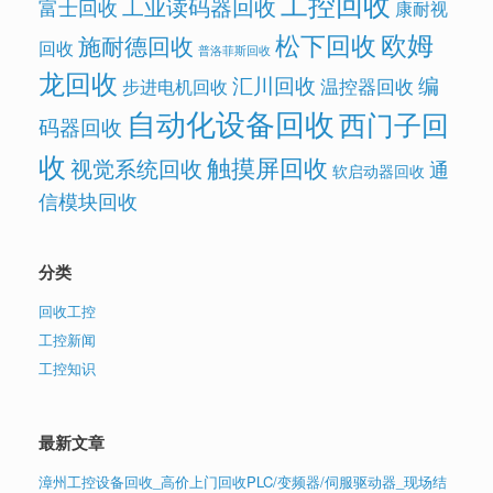
工控回收
工业读码器回收
富士回收
康耐视
欧姆
松下回收
施耐德回收
回收
普洛菲斯回收
龙回收
汇川回收
编
温控器回收
步进电机回收
自动化设备回收
西门子回
码器回收
收
触摸屏回收
视觉系统回收
通
软启动器回收
信模块回收
分类
回收工控
工控新闻
工控知识
最新文章
漳州工控设备回收_高价上门回收PLC/变频器/伺服驱动器_现场结