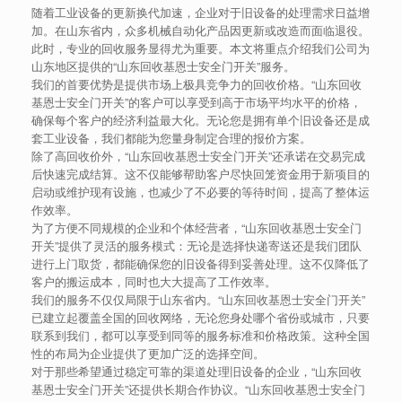
随着工业设备的更新换代加速，企业对于旧设备的处理需求日益增
加。在山东省内，众多机械自动化产品因更新或改造而面临退役。
此时，专业的回收服务显得尤为重要。本文将重点介绍我们公司为
山东地区提供的“山东回收基恩士安全门开关”服务。
我们的首要优势是提供市场上极具竞争力的回收价格。“山东回收
基恩士安全门开关”的客户可以享受到高于市场平均水平的价格，
确保每个客户的经济利益最大化。无论您是拥有单个旧设备还是成
套工业设备，我们都能为您量身制定合理的报价方案。
除了高回收价外，“山东回收基恩士安全门开关”还承诺在交易完成
后快速完成结算。这不仅能够帮助客户尽快回笼资金用于新项目的
启动或维护现有设施，也减少了不必要的等待时间，提高了整体运
作效率。
为了方便不同规模的企业和个体经营者，“山东回收基恩士安全门
开关”提供了灵活的服务模式：无论是选择快递寄送还是我们团队
进行上门取货，都能确保您的旧设备得到妥善处理。这不仅降低了
客户的搬运成本，同时也大大提高了工作效率。
我们的服务不仅仅局限于山东省内。“山东回收基恩士安全门开关”
已建立起覆盖全国的回收网络，无论您身处哪个省份或城市，只要
联系到我们，都可以享受到同等的服务标准和价格政策。这种全国
性的布局为企业提供了更加广泛的选择空间。
对于那些希望通过稳定可靠的渠道处理旧设备的企业，“山东回收
基恩士安全门开关”还提供长期合作协议。“山东回收基恩士安全门