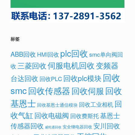
标签
plc回收
ABB回收
HMI回收
smc单向阀回
伺服电机回收
变频器
三菱回收
收
回收
回收plc模块
台达回收
回收PLC
smc
回收传感器
回收
回收伺服
基恩士
回
回收工业相机
回收基恩士通信模块
收气缸
回收电磁阀
基恩士
回收费斯托
传感器回收
安川回收
安全继电器回收
威纶通回收