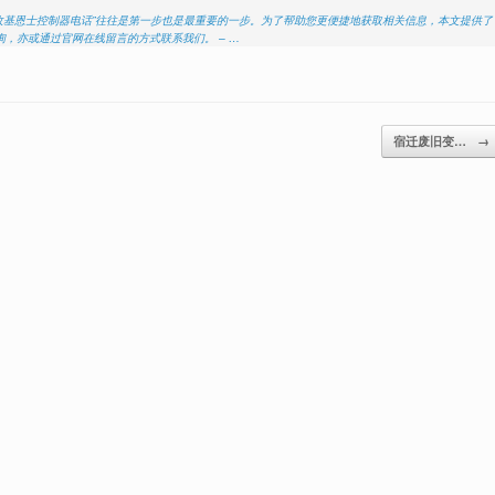
回收基恩士控制器电话”往往是第一步也是最重要的一步。为了帮助您更便捷地获取相关信息，本文提供了
，亦或通过官网在线留言的方式联系我们。 – …
宿迁废旧变…
→