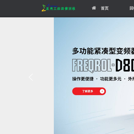
Skip
首页
回
to
content