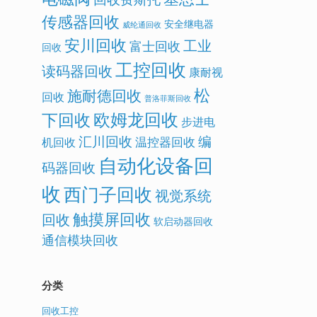
传感器回收
安全继电器
威纶通回收
安川回收
工业
富士回收
回收
工控回收
读码器回收
康耐视
松
施耐德回收
回收
普洛菲斯回收
欧姆龙回收
下回收
步进电
汇川回收
编
温控器回收
机回收
自动化设备回
码器回收
收
西门子回收
视觉系统
触摸屏回收
回收
软启动器回收
通信模块回收
分类
回收工控