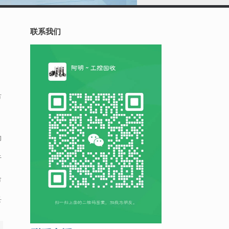
联系我们
节
，
的
于
合
妥