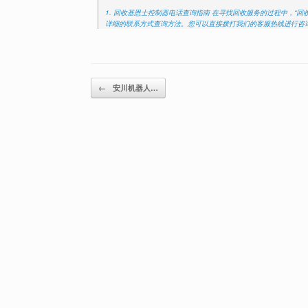
1. 回收基恩士控制器电话查询指南 在寻找回收服务的过程中，“
详细的联系方式查询方法。您可以直接拨打我们的客服热线进行咨询
Post navigation
←
安川机器人…