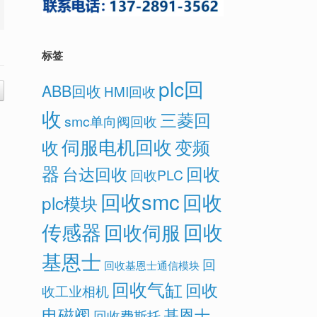
标签
plc回
ABB回收
HMI回收
收
三菱回
smc单向阀回收
伺服电机回收
变频
收
器
回收
台达回收
回收PLC
回收smc
回收
plc模块
传感器
回收
回收伺服
基恩士
回
回收基恩士通信模块
回收气缸
回收
收工业相机
电磁阀
基恩士
回收费斯托