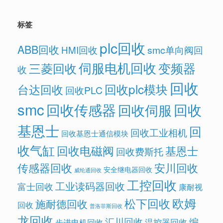
标签
plc回收
ABB回收
HMI回收
smc单向阀回
伺服电机回收
变频器
三菱回收
收
回收
回收plc模块
台达回收
回收PLC
smc
回收传感器
回收
回收伺服
基恩士
回
回收工业相机
回收基恩士通信模块
收气缸
回收电磁阀
基恩士
回收费斯托
传感器回收
安川回收
安全继电器回收
威纶通回收
工控回收
工业读码器回收
富士回收
康耐视
欧姆
松下回收
施耐德回收
回收
普洛菲斯回收
龙回收
汇川回收
编
温控器回收
步进电机回收