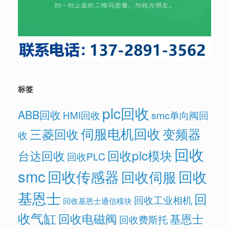
标签
plc回收
ABB回收
HMI回收
smc单向阀回
伺服电机回收
变频器
三菱回收
收
回收
回收plc模块
台达回收
回收PLC
smc
回收传感器
回收
回收伺服
基恩士
回
回收工业相机
回收基恩士通信模块
收气缸
回收电磁阀
基恩士
回收费斯托