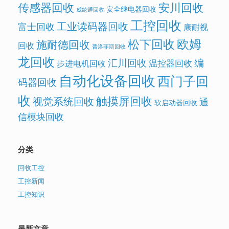
传感器回收
安川回收
安全继电器回收
威纶通回收
工控回收
工业读码器回收
富士回收
康耐视
欧姆
松下回收
施耐德回收
回收
普洛菲斯回收
龙回收
汇川回收
编
温控器回收
步进电机回收
自动化设备回收
西门子回
码器回收
收
触摸屏回收
视觉系统回收
通
软启动器回收
信模块回收
分类
回收工控
工控新闻
工控知识
最新文章