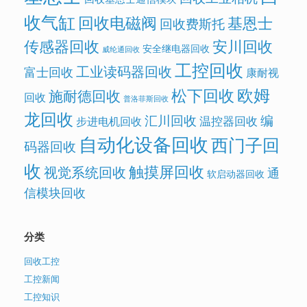
收气缸
回收电磁阀
基恩士
回收费斯托
传感器回收
安川回收
安全继电器回收
威纶通回收
工控回收
工业读码器回收
富士回收
康耐视
欧姆
松下回收
施耐德回收
回收
普洛菲斯回收
龙回收
汇川回收
编
温控器回收
步进电机回收
自动化设备回收
西门子回
码器回收
收
触摸屏回收
视觉系统回收
通
软启动器回收
信模块回收
分类
回收工控
工控新闻
工控知识