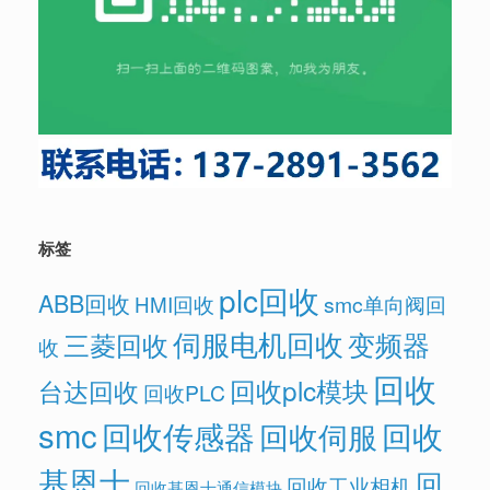
标签
plc回收
ABB回收
HMI回收
smc单向阀回
伺服电机回收
变频器
三菱回收
收
回收
回收plc模块
台达回收
回收PLC
smc
回收传感器
回收
回收伺服
基恩士
回
回收工业相机
回收基恩士通信模块