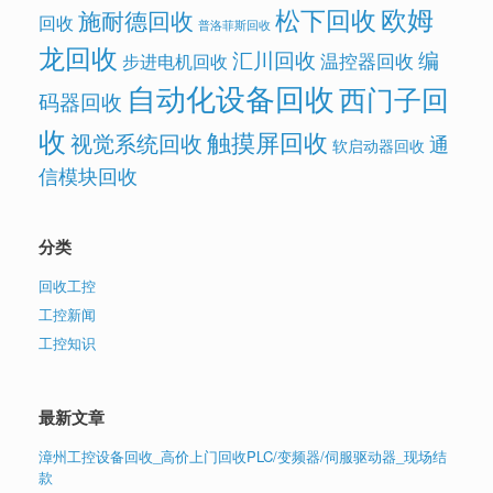
欧姆
松下回收
施耐德回收
回收
普洛菲斯回收
龙回收
汇川回收
编
温控器回收
步进电机回收
自动化设备回收
西门子回
码器回收
收
触摸屏回收
视觉系统回收
通
软启动器回收
信模块回收
分类
回收工控
工控新闻
工控知识
最新文章
漳州工控设备回收_高价上门回收PLC/变频器/伺服驱动器_现场结
款