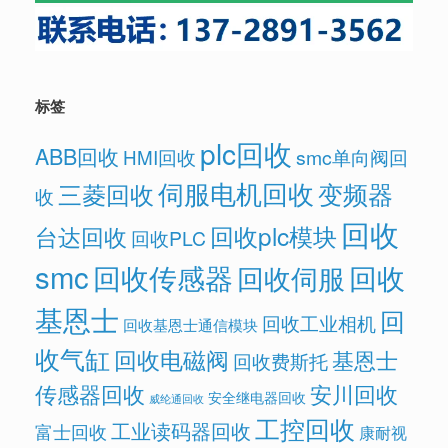
标签
plc回收
ABB回收
HMI回收
smc单向阀回
伺服电机回收
变频器
三菱回收
收
回收
回收plc模块
台达回收
回收PLC
smc
回收传感器
回收
回收伺服
基恩士
回
回收工业相机
回收基恩士通信模块
收气缸
回收电磁阀
基恩士
回收费斯托
传感器回收
安川回收
安全继电器回收
威纶通回收
工控回收
工业读码器回收
富士回收
康耐视