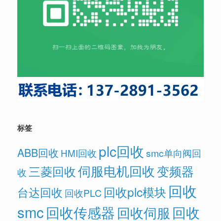
标签
plc回收
ABB回收
HMI回收
smc单向阀回
伺服电机回收
变频器
三菱回收
收
回收
回收plc模块
台达回收
回收PLC
smc
回收传感器
回收
回收伺服