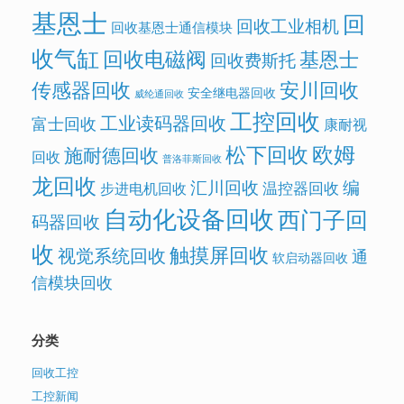
基恩士
回
回收工业相机
回收基恩士通信模块
收气缸
回收电磁阀
基恩士
回收费斯托
传感器回收
安川回收
安全继电器回收
威纶通回收
工控回收
工业读码器回收
富士回收
康耐视
欧姆
松下回收
施耐德回收
回收
普洛菲斯回收
龙回收
汇川回收
编
温控器回收
步进电机回收
自动化设备回收
西门子回
码器回收
收
触摸屏回收
视觉系统回收
通
软启动器回收
信模块回收
分类
回收工控
工控新闻