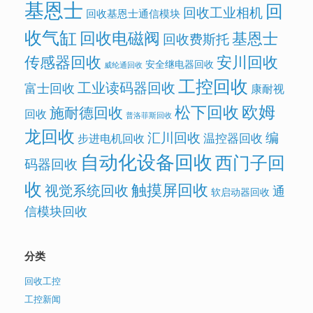
基恩士
回
回收工业相机
回收基恩士通信模块
收气缸
回收电磁阀
基恩士
回收费斯托
传感器回收
安川回收
安全继电器回收
威纶通回收
工控回收
工业读码器回收
富士回收
康耐视
欧姆
松下回收
施耐德回收
回收
普洛菲斯回收
龙回收
汇川回收
编
温控器回收
步进电机回收
自动化设备回收
西门子回
码器回收
收
触摸屏回收
视觉系统回收
通
软启动器回收
信模块回收
分类
回收工控
工控新闻