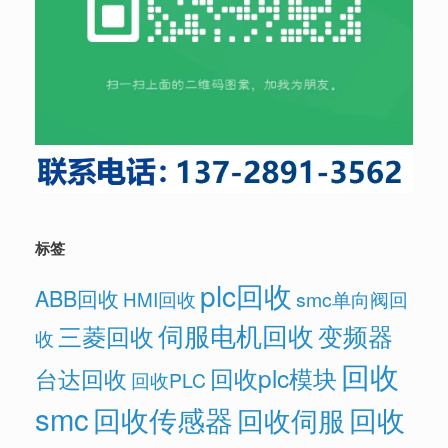
标签
plc回收
ABB回收
HMI回收
smc单向阀回
伺服电机回收
变频器
三菱回收
收
回收
回收plc模块
台达回收
回收PLC
smc
回收传感器
回收
回收伺服