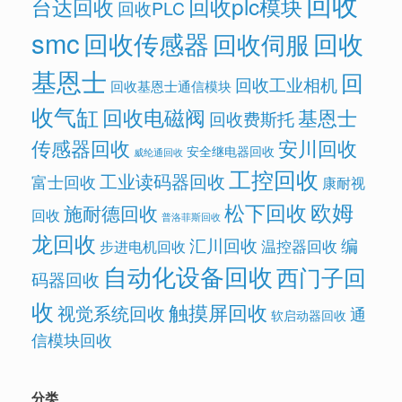
回收
回收plc模块
台达回收
回收PLC
smc
回收传感器
回收
回收伺服
基恩士
回
回收工业相机
回收基恩士通信模块
收气缸
回收电磁阀
基恩士
回收费斯托
传感器回收
安川回收
安全继电器回收
威纶通回收
工控回收
工业读码器回收
富士回收
康耐视
欧姆
松下回收
施耐德回收
回收
普洛菲斯回收
龙回收
汇川回收
编
温控器回收
步进电机回收
自动化设备回收
西门子回
码器回收
收
触摸屏回收
视觉系统回收
通
软启动器回收
信模块回收
分类