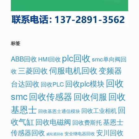
标签
plc回收
ABB回收
HMI回收
smc单向阀回
伺服电机回收
变频器
三菱回收
收
回收
回收plc模块
台达回收
回收PLC
smc
回收传感器
回收
回收伺服
基恩士
回
回收工业相机
回收基恩士通信模块
收气缸
回收电磁阀
基恩士
回收费斯托
传感器回收
安川回收
安全继电器回收
威纶通回收