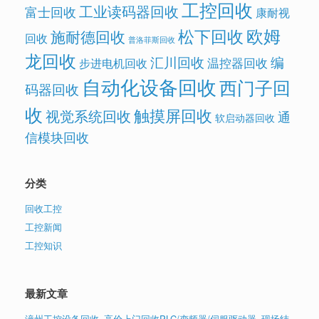
工控回收
工业读码器回收
富士回收
康耐视
欧姆
松下回收
施耐德回收
回收
普洛菲斯回收
龙回收
汇川回收
编
温控器回收
步进电机回收
自动化设备回收
西门子回
码器回收
收
触摸屏回收
视觉系统回收
通
软启动器回收
信模块回收
分类
回收工控
工控新闻
工控知识
最新文章
漳州工控设备回收_高价上门回收PLC/变频器/伺服驱动器_现场结