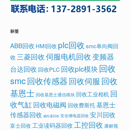
标签
plc回收
ABB回收
HMI回收
smc单向阀回
伺服电机回收
变频器
三菱回收
收
回收
回收plc模块
台达回收
回收PLC
smc
回收传感器
回收
回收伺服
基恩士
回
回收工业相机
回收基恩士通信模块
收气缸
回收电磁阀
基恩士
回收费斯托
传感器回收
安川回收
安全继电器回收
威纶通回收
工控回收
工业读码器回收
富士回收
康耐视