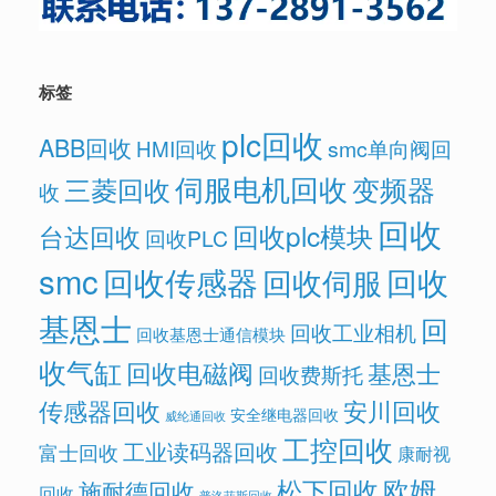
标签
plc回收
ABB回收
HMI回收
smc单向阀回
伺服电机回收
变频器
三菱回收
收
回收
回收plc模块
台达回收
回收PLC
smc
回收传感器
回收
回收伺服
基恩士
回
回收工业相机
回收基恩士通信模块
收气缸
回收电磁阀
基恩士
回收费斯托
传感器回收
安川回收
安全继电器回收
威纶通回收
工控回收
工业读码器回收
富士回收
康耐视
欧姆
松下回收
施耐德回收
回收
普洛菲斯回收