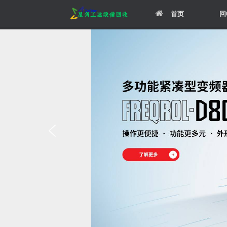
Skip
首页
回
to
content