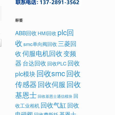
。
标签
plc回
ABB回收
HMI回收
收
三菱回
smc单向阀回收
伺服电机回收
变频
收
器
回收
台达回收
回收PLC
回收smc
回收
plc模块
传感器
回收
回收伺服
基恩士
回
回收基恩士通信模块
回收气缸
回收
收工业相机
电磁阀
基恩士
回收费斯托