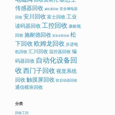
传感器回收
安全继电器
威纶通回收
安川回收
工业
富士回收
回收
工控回收
读码器回收
康耐视
松
施耐德回收
回收
普洛菲斯回收
欧姆龙回收
下回收
步进电
汇川回收
编
温控器回收
机回收
自动化设备回
码器回收
收
西门子回收
视觉系统
触摸屏回收
回收
软启动器回收
通信模块回收
分类
回收工控