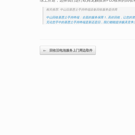
相关推荐: 中山旧基恩士手持终端设备回收服务提供商
中山回收基恩士手持终端：全面的服务保障 1. 高价回收，让您
无论您手中的基恩士手持终端是新还是旧，我们都能提供极具竞争力的
Post navigation
←
回收旧电池服务上门周边取件