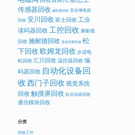
传感器回收
安全继电器
威纶通回收
安川回收
工业
富士回收
回收
工控回收
读码器回收
康耐视
松
施耐德回收
回收
普洛菲斯回收
欧姆龙回收
下回收
步进电
汇川回收
编
温控器回收
机回收
自动化设备回
码器回收
收
西门子回收
视觉系统
触摸屏回收
回收
软启动器回收
通信模块回收
分类
回收工控