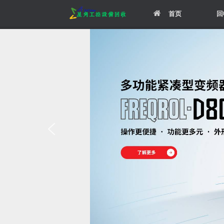
Skip
首页
回
to
content