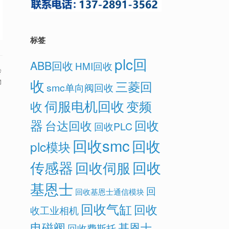
标签
plc回
ABB回收
HMI回收
传
收
物
三菱回
smc单向阀回收
伺服电机回收
变频
收
器
回收
台达回收
回收PLC
回收smc
回收
plc模块
传感器
回收
回收伺服
基恩士
回
回收基恩士通信模块
回收气缸
回收
收工业相机
电磁阀
基恩士
回收费斯托