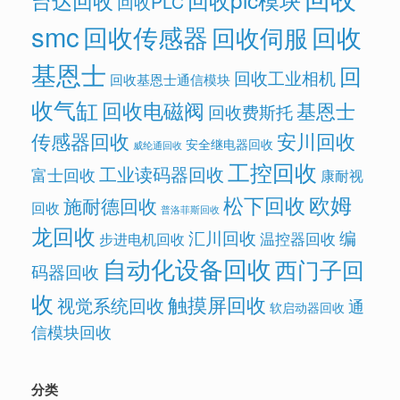
台达回收
回收PLC
smc
回收传感器
回收
回收伺服
基恩士
回
回收工业相机
回收基恩士通信模块
收气缸
回收电磁阀
基恩士
回收费斯托
传感器回收
安川回收
安全继电器回收
威纶通回收
工控回收
工业读码器回收
富士回收
康耐视
欧姆
松下回收
施耐德回收
回收
普洛菲斯回收
龙回收
汇川回收
编
温控器回收
步进电机回收
自动化设备回收
西门子回
码器回收
收
触摸屏回收
视觉系统回收
通
软启动器回收
信模块回收
分类