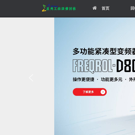
Skip
首页
回
to
content