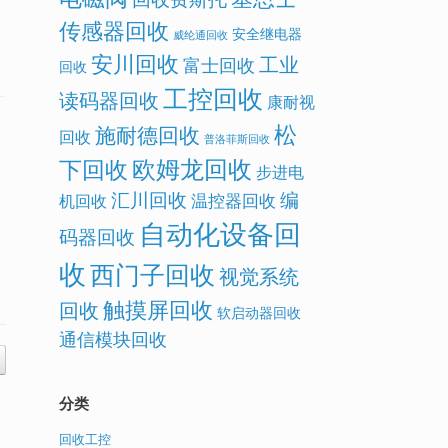
传感器回收
安全继电器
威纶通回收
安川回收
工业
富士回收
回收
工控回收
读码器回收
康耐视
松
施耐德回收
回收
普洛菲斯回收
欧姆龙回收
下回收
步进电
汇川回收
编
温控器回收
机回收
自动化设备回
码器回收
收
西门子回收
视觉系统
触摸屏回收
回收
软启动器回收
通信模块回收
分类
回收工控