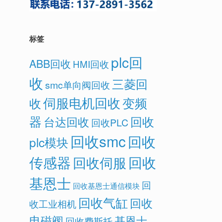
标签
plc回
ABB回收
HMI回收
收
三菱回
smc单向阀回收
伺服电机回收
变频
收
器
回收
台达回收
回收PLC
回收smc
回收
plc模块
传感器
回收
回收伺服
基恩士
回
回收基恩士通信模块
回收气缸
回收
收工业相机
电磁阀
基恩士
回收费斯托