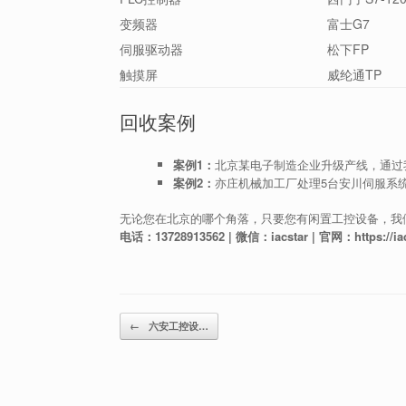
变频器
富士G7
伺服驱动器
松下FP
触摸屏
威纶通TP
回收案例
案例1：
北京某电子制造企业升级产线，通过我
案例2：
亦庄机械加工厂处理5台安川伺服系
无论您在北京的哪个角落，只要您有闲置工控设备，我
电话：13728913562 | 微信：iacstar | 官网：https://iac
Post navigation
←
六安工控设…