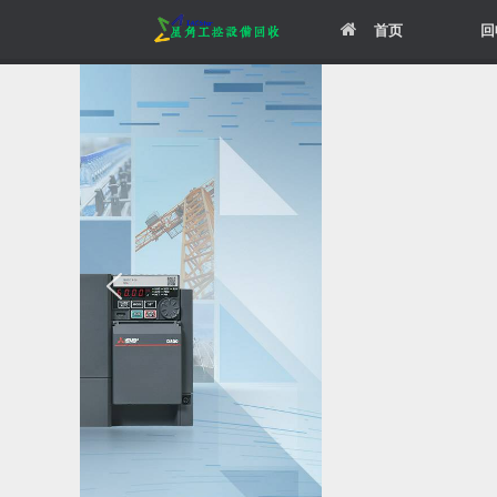
Skip
首页
回
to
content