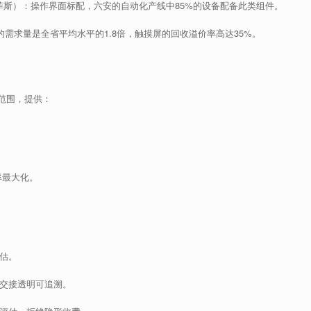
菲斯）：操作界面标配，六安的自动化产线中85%的设备配备此类组件。
需求量是全省平均水平的1.8倍，触摸屏的回收溢价率高达35%。
范围，提供：
率最大化。
估。
交接透明可追溯。