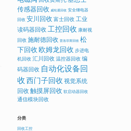
传感器回收
安全继电器
威纶通回收
安川回收
工业
富士回收
回收
工控回收
读码器回收
康耐视
松
施耐德回收
回收
普洛菲斯回收
欧姆龙回收
下回收
步进电
汇川回收
编
温控器回收
机回收
自动化设备回
码器回收
收
西门子回收
视觉系统
触摸屏回收
回收
软启动器回收
通信模块回收
分类
回收工控