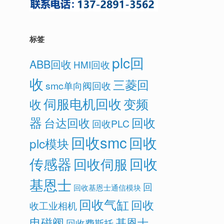
标签
plc回
ABB回收
HMI回收
收
三菱回
smc单向阀回收
伺服电机回收
变频
收
器
回收
台达回收
回收PLC
回收smc
回收
plc模块
传感器
回收
回收伺服
基恩士
回
回收基恩士通信模块
回收气缸
回收
收工业相机
电磁阀
基恩士
回收费斯托