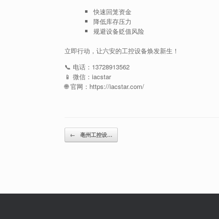
快速回笼资金
降低库存压力
规避设备贬值风险
立即行动，让六安的工控设备焕发新生！
📞 电话：13728913562
📱 微信：iacstar
🌐 官网：https://iacstar.com/
Post navigation
←
亳州工控设…