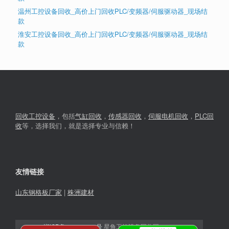
温州工控设备回收_高价上门回收PLC/变频器/伺服驱动器_现场结
款
淮安工控设备回收_高价上门回收PLC/变频器/伺服驱动器_现场结
款
回收工控设备
，包括
气缸回收
，
传感器回收
，
伺服电机回收
，
PLC回
收
等，选择我们，就是选择专业与信赖！
友情链接
山东钢格板厂家
|
株洲建材
湘ICP备2023030366号
星角工控设备回收网© 2026