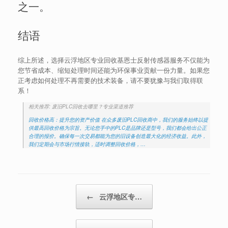
之一。
结语
综上所述，选择云浮地区专业回收基恩士反射传感器服务不仅能为
您节省成本、缩短处理时间还能为环保事业贡献一份力量。如果您
正考虑如何处理不再需要的技术装备，请不要犹豫与我们取得联
系！
相关推荐: 废旧PLC回收去哪里？专业渠道推荐
回收价格高：提升您的资产价值 在众多废旧PLC回收商中，我们的服务始终以提
供最高回收价格为宗旨。无论您手中的PLC是品牌还是型号，我们都会给出公正
合理的报价。确保每一次交易都能为您的旧设备创造最大化的经济收益。此外，
我们定期会与市场行情接轨，适时调整回收价格，…
Post navigation
←
云浮地区专…