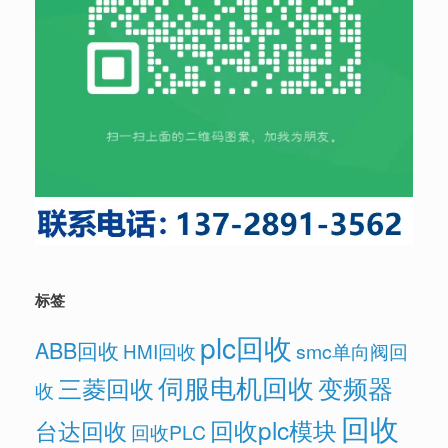
标签
plc回收
ABB回收
HMI回收
smc单向阀回
伺服电机回收
变频器
三菱回收
收
回收
回收plc模块
台达回收
回收PLC