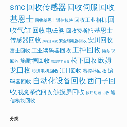
smc
回收传感器
回收
回收伺服
基恩士
回
回收工业相机
回收基恩士通信模块
收气缸
回收电磁阀
基恩士
回收费斯托
传感器回收
安川回收
安全继电器回收
威纶通回收
工控回收
工业读码器回收
富士回收
康耐视
欧姆
松下回收
施耐德回收
回收
普洛菲斯回收
龙回收
汇川回收
编
温控器回收
步进电机回收
自动化设备回收
西门子回
码器回收
收
触摸屏回收
视觉系统回收
通
软启动器回收
信模块回收
分类