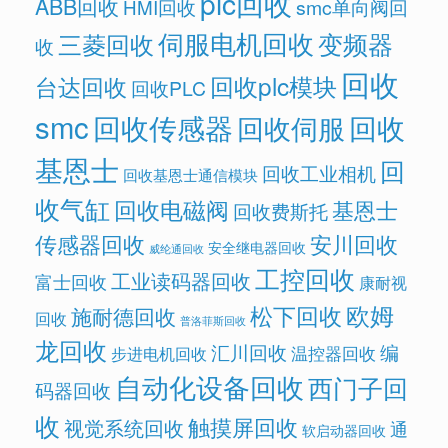
plc回收
ABB回收
HMI回收
smc单向阀回
伺服电机回收
变频器
三菱回收
收
回收
回收plc模块
台达回收
回收PLC
smc
回收传感器
回收
回收伺服
基恩士
回
回收工业相机
回收基恩士通信模块
收气缸
回收电磁阀
基恩士
回收费斯托
传感器回收
安川回收
安全继电器回收
威纶通回收
工控回收
工业读码器回收
富士回收
康耐视
欧姆
松下回收
施耐德回收
回收
普洛菲斯回收
龙回收
汇川回收
编
温控器回收
步进电机回收
自动化设备回收
西门子回
码器回收
收
触摸屏回收
视觉系统回收
通
软启动器回收