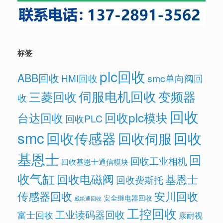
标签
plc回收
ABB回收
HMI回收
smc单向阀回
伺服电机回收
变频器
三菱回收
收
回收
回收plc模块
台达回收
回收PLC
smc
回收传感器
回收
回收伺服
基恩士
回
回收工业相机
回收基恩士通信模块
收气缸
回收电磁阀
基恩士
回收费斯托
传感器回收
安川回收
安全继电器回收
威纶通回收
工控回收
工业读码器回收
富士回收
康耐视