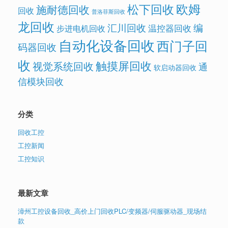
欧姆
松下回收
施耐德回收
回收
普洛菲斯回收
龙回收
汇川回收
编
温控器回收
步进电机回收
自动化设备回收
西门子回
码器回收
收
触摸屏回收
视觉系统回收
通
软启动器回收
信模块回收
分类
回收工控
工控新闻
工控知识
最新文章
漳州工控设备回收_高价上门回收PLC/变频器/伺服驱动器_现场结
款