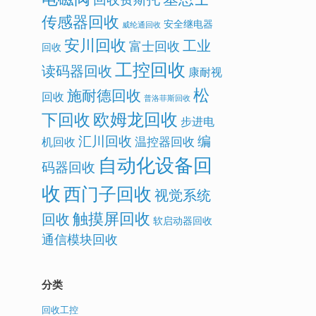
传感器回收
安全继电器
威纶通回收
安川回收
工业
富士回收
回收
工控回收
读码器回收
康耐视
松
施耐德回收
回收
普洛菲斯回收
欧姆龙回收
下回收
步进电
汇川回收
编
温控器回收
机回收
自动化设备回
码器回收
收
西门子回收
视觉系统
触摸屏回收
回收
软启动器回收
通信模块回收
分类
回收工控