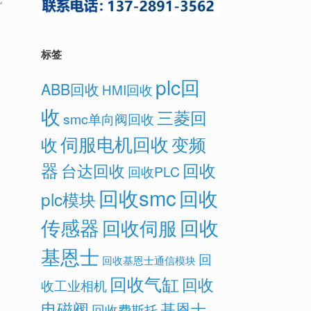
标签
plc回
ABB回收
HMI回收
收
三菱回
smc单向阀回收
伺服电机回收
变频
收
器
回收
台达回收
回收PLC
回收smc
回收
plc模块
传感器
回收
回收伺服
基恩士
回
回收基恩士通信模块
回收气缸
回收
收工业相机
电磁阀
基恩士
回收费斯托