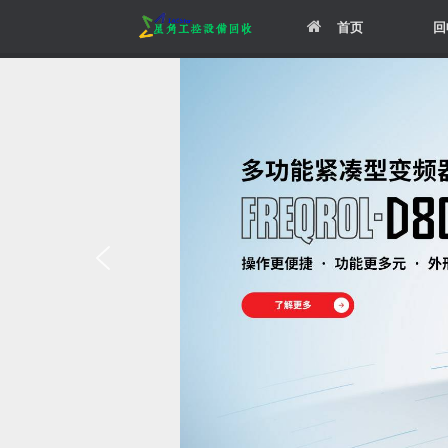
Skip
首页
回
to
content