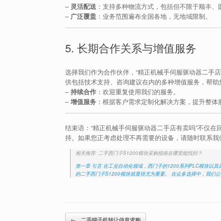
–
灵活配送
：支持多种物流方式，包括但不限于顺丰、
–
广泛覆盖
：业务范围遍布全国各地，无地域限制。
5. 长期合作关系与增值服务
选择我们作为合作伙伴，“精正机械手伺服驱动器二手
供包括技术支持、咨询建议在内的多种增值服务，帮助
–
持续合作
：欢迎重复使用我们的服务。
–
增值服务
：根据客户需求定制化解决方案，提升整体
结束语：“精正机械手伺服驱动器二手店有卖吗”不仅
持。如果您正考虑处理不再需要的设备，请随时联系我
相关推荐: 二手西门子S1200模块采购指南在哪里能找到？
第一章 引言 在工业自动化领域，西门子的1200系列PLC模块
的二手西门子S1200模块就显得尤为重要。 在众多选择中，我们
Post navigation
←
二手端子机转让信息求购