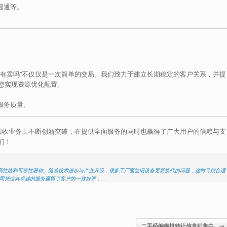
圆通等。
店有卖吗”不仅仅是一次简单的交易。我们致力于建立长期稳定的客户关系，并提
您实现资源优化配置。
服务质量。
在回收业务上不断创新突破，在提供全面服务的同时也赢得了广大用户的信赖与支
们！
以其高性能和可靠性著称。随着技术进步与产业升级，很多工厂面临旧设备更新换代的问题，这时寻找合适
公司凭借其卓越的服务赢得了客户的一致好评，…
二手经编横机转让信息征集中
→