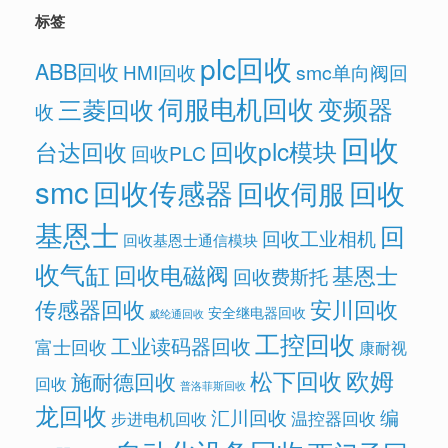
标签
plc回收
ABB回收
HMI回收
smc单向阀回
伺服电机回收
变频器
三菱回收
收
回收
回收plc模块
台达回收
回收PLC
smc
回收传感器
回收
回收伺服
基恩士
回
回收工业相机
回收基恩士通信模块
收气缸
回收电磁阀
基恩士
回收费斯托
传感器回收
安川回收
安全继电器回收
威纶通回收
工控回收
工业读码器回收
富士回收
康耐视
欧姆
松下回收
施耐德回收
回收
普洛菲斯回收
龙回收
汇川回收
编
温控器回收
步进电机回收