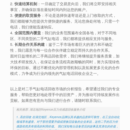
2.
快速结算机制
：一旦确定了交易意向后，我们将立即安排相关
事宜，并确保款项在最短时间内到达您的账户。
3.
便捷的取货服务
：不论是选择快递寄送还是上门收取的方式，
我们都能够为您提供方便快捷的服务。无论您身处何地，只需一个
电话，我们便能迅速响应。
4.
全国范围内覆盖
：我们的业务范围遍布全国各地，对于不同地
区、不同类型的二手气缸电话，我们都将提供相应支持与服务。
5.
长期合作关系构建
：鉴于二手市场有着巨大的潜力和不确定
性，我们愿意与每一位合作伙伴建立稳定而持久的合作关系。
面对日益增长的二手商品回收需求，我们将继续提升服务质量，加
大技术研发投入，在保证业务流程高效顺畅的同时，努力实现绿色
环保的目标。通过不断优化内部管理机制以及拓展更多元化的合作
模式，力争成为行业内领先的气缸电话回收企业之一。
以上是对二手气缸电话回收市场的分析报告，希望通过我们的专业
服务，帮助您更好地处理手中的旧资产，并为推动可持续发展作出
贡献。如果您有意向与我们进行合作，请随时联系我们。
相关推荐: 湖北地区Keyence压力传感器回收服务介绍
1. 高价回收 在湖北地区，Keyence品牌以其卓越的品质和可靠性，在工业自动化
领域享有盛誉。对于那些需要升级或替换旧设备的企业来说，这些二手的压力传
感器依然具有很高的利用价值。 我们深知每台设备背后的故事及其潜在的价值，