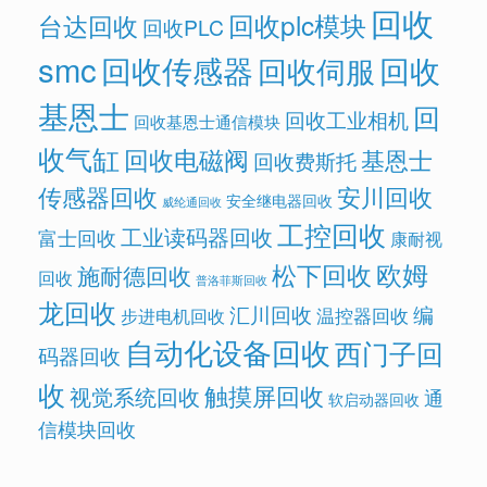
回收
回收plc模块
台达回收
回收PLC
smc
回收传感器
回收
回收伺服
基恩士
回
回收工业相机
回收基恩士通信模块
收气缸
回收电磁阀
基恩士
回收费斯托
传感器回收
安川回收
安全继电器回收
威纶通回收
工控回收
工业读码器回收
富士回收
康耐视
欧姆
松下回收
施耐德回收
回收
普洛菲斯回收
龙回收
汇川回收
编
温控器回收
步进电机回收
自动化设备回收
西门子回
码器回收
收
触摸屏回收
视觉系统回收
通
软启动器回收
信模块回收