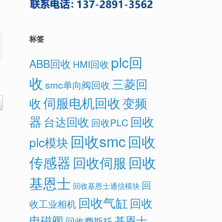
标签
plc回
ABB回收
HMI回收
收
三菱回
smc单向阀回收
伺服电机回收
变频
收
器
回收
台达回收
回收PLC
回收smc
回收
plc模块
传感器
回收
回收伺服
基恩士
回
回收基恩士通信模块
回收气缸
回收
收工业相机
电磁阀
基恩士
回收费斯托