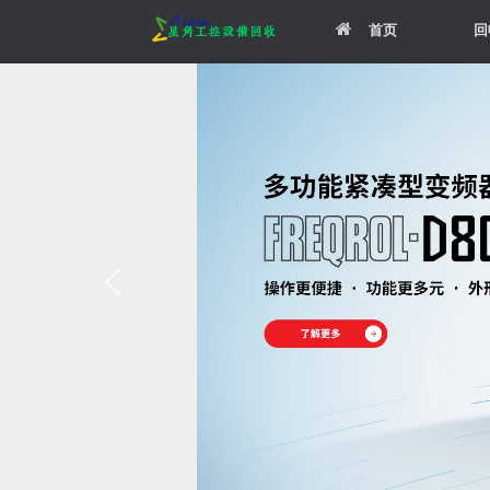
Skip
首页
回
to
content