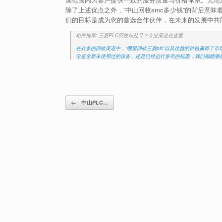
除了上述优点之外，“中山回收smc多少钱”的背后意
们的目标是成为您的首选合作伙伴，在未来的发展中共同
相关推荐: 三菱PLC回收何处寻？专业渠道在这里
在众多的回收渠道中，“哪里回收三菱plc”以其优越的价格赢得
论是全新未使用过的设备，还是已经运行多年的机器，我们都能够
Post navigation
←
中山PLC…