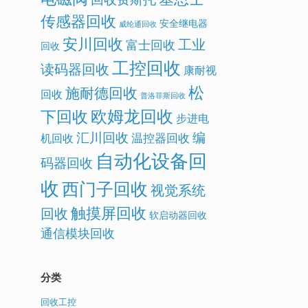
传感器回收
安全继电器
威纶通回收
安川回收
工业
富士回收
回收
工控回收
读码器回收
康耐视
松
施耐德回收
回收
普洛菲斯回收
欧姆龙回收
下回收
步进电
汇川回收
编
温控器回收
机回收
自动化设备回
码器回收
收
西门子回收
视觉系统
触摸屏回收
回收
软启动器回收
通信模块回收
分类
回收工控