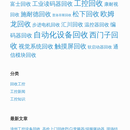
工控回收
工业读码器回收
富士回收
康耐视
欧姆
松下回收
施耐德回收
回收
普洛菲斯回收
龙回收
汇川回收
编
温控器回收
步进电机回收
自动化设备回收
西门子回
码器回收
收
触摸屏回收
视觉系统回收
通
软启动器回收
信模块回收
分类
回收工控
工控新闻
工控知识
最新文章
漳州工控设备回收_高价上门回收PLC/变频器/伺服驱动器_现场结