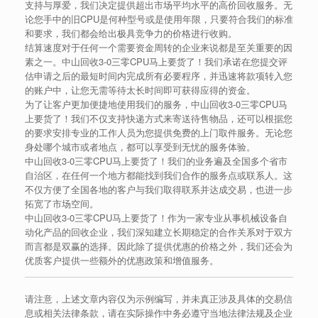
支持与厚爱，我们决定提供超出市场平均水平的高价回收服务。无
论您手中的旧CPU是何种型号或是使用年限，只要符合我们的标准
和要求，我们都会给出极具竞争力的价格进行收购。
结算速度对于任何一个需要资金周转的企业来说都是至关重要的因
素之一。中山回收3-0三零CPU马上要货了！我们承诺在您提交评
估申请之后的最短时间内完成所有必要程序，并迅速将款项转入您
的账户中，让您无需等待太长时间即可获得应得的资金。
为了让客户更加便捷地使用我们的服务，中山回收3-0三零CPU马
上要货了！我们不仅支持快递方式来寄送待售物品，还可以根据您
的要求安排专业的工作人员为您提供免费的上门取件服务。无论您
身处哪个城市或者地点，都可以享受到无忧的服务体验。
中山回收3-0三零CPU马上要货了！我们的业务遍及全国多个省市
自治区，在任何一个地方都能找到我们合作的服务点或联系人。这
不仅方便了全国各地的客户与我们取得联系并达成交易，也进一步
拓宽了市场空间。
中山回收3-0三零CPU马上要货了！作为一家专业从事机械设备自
动化产品的回收企业，我们深知建立长期稳定的合作关系对于双方
而言都是双赢的选择。因此除了提供优惠的价格之外，我们还会为
优质客户提供一些额外的优惠政策和增值服务。
请注意，上述文章内容仅为示例编写，并未真正涉及具体的交易信
息或相关法律条款，请在实际操作中务必遵守当地法律法规及企业