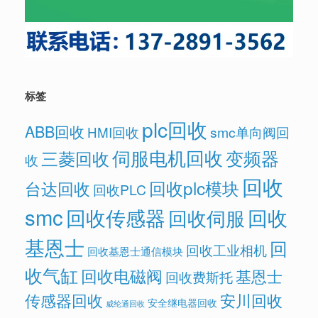
标签
plc回收
ABB回收
HMI回收
smc单向阀回
伺服电机回收
变频器
三菱回收
收
回收
回收plc模块
台达回收
回收PLC
smc
回收传感器
回收
回收伺服
基恩士
回
回收工业相机
回收基恩士通信模块
收气缸
回收电磁阀
基恩士
回收费斯托
传感器回收
安川回收
安全继电器回收
威纶通回收