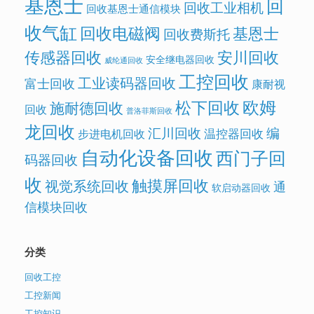
基恩士
回
回收工业相机
回收基恩士通信模块
收气缸
回收电磁阀
基恩士
回收费斯托
传感器回收
安川回收
安全继电器回收
威纶通回收
工控回收
工业读码器回收
富士回收
康耐视
欧姆
松下回收
施耐德回收
回收
普洛菲斯回收
龙回收
汇川回收
编
温控器回收
步进电机回收
自动化设备回收
西门子回
码器回收
收
触摸屏回收
视觉系统回收
通
软启动器回收
信模块回收
分类
回收工控
工控新闻
工控知识