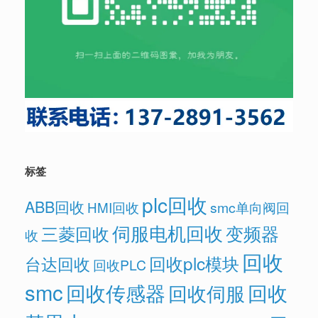
标签
plc回收
ABB回收
HMI回收
smc单向阀回
伺服电机回收
变频器
三菱回收
收
回收
回收plc模块
台达回收
回收PLC
smc
回收传感器
回收
回收伺服