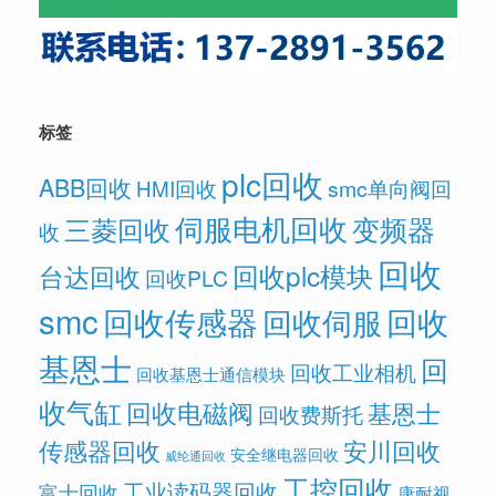
标签
plc回收
ABB回收
HMI回收
smc单向阀回
伺服电机回收
变频器
三菱回收
收
回收
回收plc模块
台达回收
回收PLC
smc
回收传感器
回收
回收伺服
基恩士
回
回收工业相机
回收基恩士通信模块
收气缸
回收电磁阀
基恩士
回收费斯托
传感器回收
安川回收
安全继电器回收
威纶通回收
工控回收
工业读码器回收
富士回收
康耐视