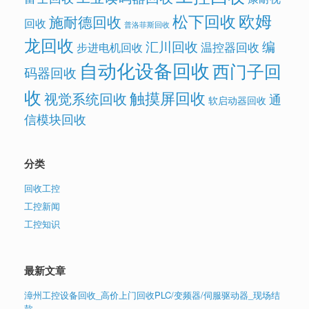
欧姆
松下回收
施耐德回收
回收
普洛菲斯回收
龙回收
汇川回收
编
温控器回收
步进电机回收
自动化设备回收
西门子回
码器回收
收
触摸屏回收
视觉系统回收
通
软启动器回收
信模块回收
分类
回收工控
工控新闻
工控知识
最新文章
漳州工控设备回收_高价上门回收PLC/变频器/伺服驱动器_现场结
款