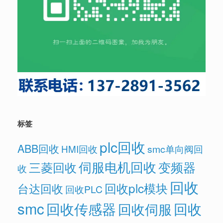
标签
plc回收
ABB回收
HMI回收
smc单向阀回
伺服电机回收
变频器
三菱回收
收
回收
回收plc模块
台达回收
回收PLC
smc
回收传感器
回收
回收伺服