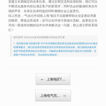
意建立长期稳定的业务往来。通过定期交流和反馈机制，我们可以
不断优化服务内容以满足客户的新需求；同时也会积极倾听来自市
场的声音，在保证自身利益的同时兼顾社会公益责任。
综上所述，“气动元件回收上海”项目不仅能够帮助企业妥善处理废
旧物资、降低运营成本；还可以在环保方面做出贡献。如果您正在
寻找一家值得信赖的合作伙伴来解决这一问题，那么请立即联系我
们！
相关推荐: Keyence激光轮廓测量仪回收处理方案
1. 高回收价格与快速结算 对于任何需要处置的老化设备或未使用的Keyence激光
轮廓测量仪，我们的首要优势就是提供业界领先的回收价格。我们根据设备的具
体型号和使用情况给出合理估价，并确保在最短时间内进行现金支付或转账，无
需客户等待过长时间。 无论您的位置如何…
Post navigation
←
上海地区T…
上海电气完…
→