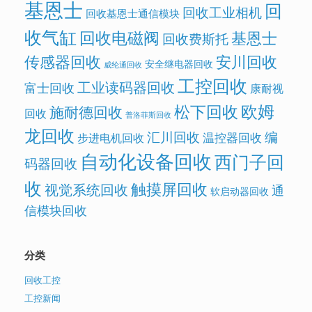
基恩士
回
回收工业相机
回收基恩士通信模块
收气缸
回收电磁阀
基恩士
回收费斯托
传感器回收
安川回收
安全继电器回收
威纶通回收
工控回收
工业读码器回收
富士回收
康耐视
欧姆
松下回收
施耐德回收
回收
普洛菲斯回收
龙回收
汇川回收
编
温控器回收
步进电机回收
自动化设备回收
西门子回
码器回收
收
触摸屏回收
视觉系统回收
通
软启动器回收
信模块回收
分类
回收工控
工控新闻